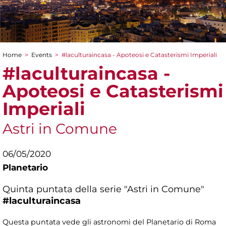
Home
>
Events
>
#laculturaincasa - Apoteosi e Catasterismi Imperiali
You are here
#laculturaincasa -
Apoteosi e Catasterismi
Imperiali
Astri in Comune
06/05/2020
Planetario
Quinta puntata della serie "Astri in Comune"
#laculturaincasa
Questa puntata vede gli astronomi del Planetario di Roma