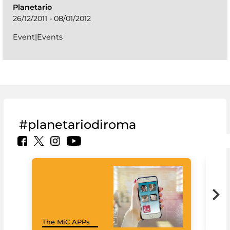
Planetario
26/12/2011 - 08/01/2012
Event|Events
#planetariodiroma
Goo
The MiC APPs
Cul