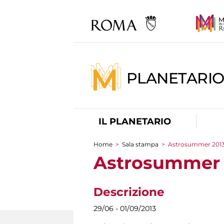
PLANETARI
IL PLANETARIO
Home
>
Sala stampa
>
Astrosummer 2013 
Tu sei qui
Astrosummer 2
Descrizione
29/06 - 01/09/2013