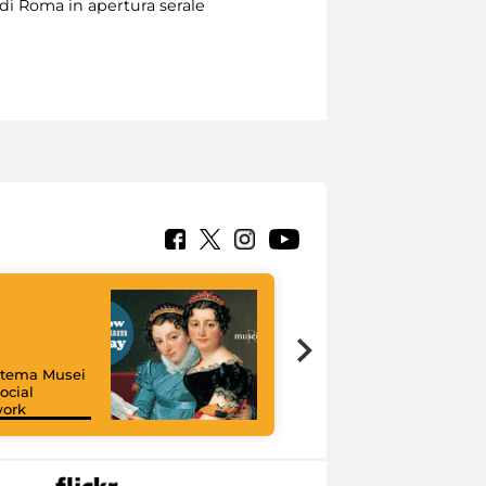
o di Roma in apertura serale
istema Musei
ocial
work
I like MiC