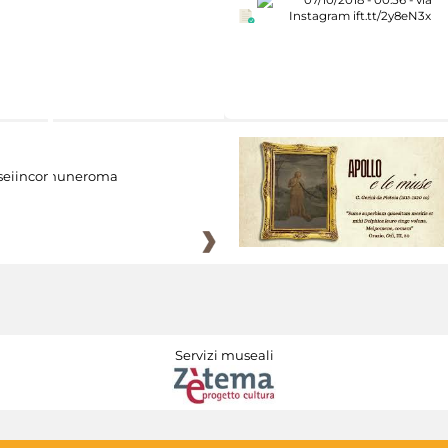
eiincomuneroma
Servizi museali