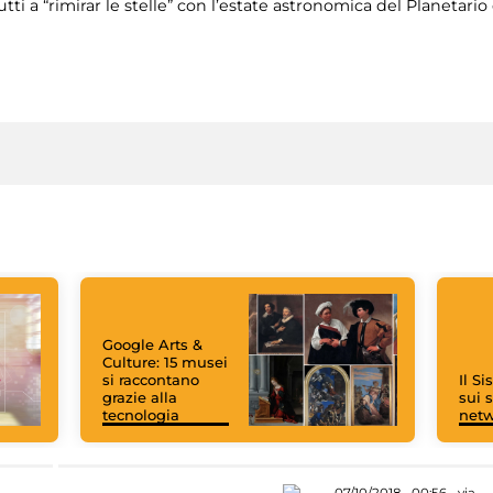
tti a “rimirar le stelle” con l’estate astronomica del Planetari
Google Arts &
Culture: 15 musei
si raccontano
Il S
grazie alla
sui s
tecnologia
net