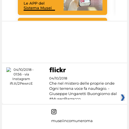
Le APP del
graz
Sistema Musei
tec
#DiscoverMiC
04/10/2018
Che nel mistero delle proprie onde
Ogni terrena voce fa naufragio. -
Giuseppe Ungaretti Buongiorno dal
#MuseoBarracco
museiincomuneroma