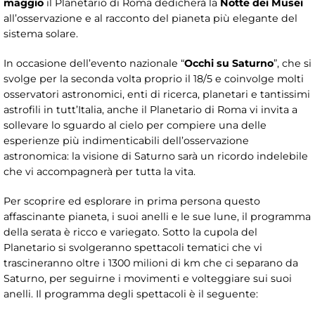
maggio
il Planetario di Roma dedicherà la
Notte dei Musei
all’osservazione e al racconto del pianeta più elegante del
sistema solare.
In occasione dell’evento nazionale “
Occhi su Saturno
”, che si
svolge per la seconda volta proprio il 18/5 e coinvolge molti
osservatori astronomici, enti di ricerca, planetari e tantissimi
astrofili in tutt’Italia, anche il Planetario di Roma vi invita a
sollevare lo sguardo al cielo per compiere una delle
esperienze più indimenticabili dell’osservazione
astronomica: la visione di Saturno sarà un ricordo indelebile
che vi accompagnerà per tutta la vita.
Per scoprire ed esplorare in prima persona questo
affascinante pianeta, i suoi anelli e le sue lune, il programma
della serata è ricco e variegato. Sotto la cupola del
Planetario si svolgeranno spettacoli tematici che vi
trascineranno oltre i 1300 milioni di km che ci separano da
Saturno, per seguirne i movimenti e volteggiare sui suoi
anelli. Il programma degli spettacoli è il seguente: