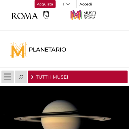
Acquista
Accedi
PLANETARIO
TUTTI I MUSEI