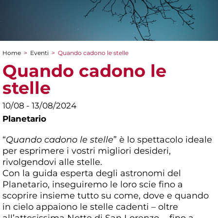
Home
>
Eventi
>
Quando cadono le stelle
Tu sei qui
Quando cadono le
stelle
10/08 - 13/08/2024
Planetario
“
Quando cadono le stelle
” è lo spettacolo ideale
per esprimere i vostri migliori desideri,
rivolgendovi alle stelle.
Con la guida esperta degli astronomi del
Planetario, inseguiremo le loro scie fino a
scoprire insieme tutto su come, dove e quando
in cielo appaiono le stelle cadenti – oltre
all’attesissima Notte di San Lorenzo -, fino a