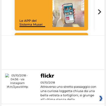
Goo
Cult
mus
rac
Le APP del
graz
Sistema Musei
tec
#DiscoverMiC
05/10/2018
Attraverso uno stretto passaggio con
una curiosa loggetta chiusa da una
bella vetrata a tortiglioni, si giunge
all'ultima stanza della