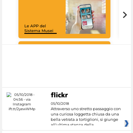
Goo
Cult
mus
rac
Le APP del
graz
Sistema Musei
tec
#DiscoverMiC
05/10/2018
Attraverso uno stretto passaggio con
una curiosa loggetta chiusa da una
bella vetrata a tortiglioni, si giunge
all'ultima stanza della