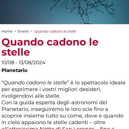
Home
>
Eventi
>
Quando cadono le stelle
Tu sei qui
Quando cadono le
stelle
10/08 - 13/08/2024
Planetario
“
Quando cadono le stelle
” è lo spettacolo ideale
per esprimere i vostri migliori desideri,
rivolgendovi alle stelle.
Con la guida esperta degli astronomi del
Planetario, inseguiremo le loro scie fino a
scoprire insieme tutto su come, dove e quando
in cielo appaiono le stelle cadenti – oltre
all’attesissima Notte di San Lorenzo -, fino a