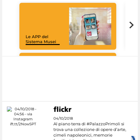
Goo
Cult
mus
rac
Le APP del
graz
Sistema Musei
tec
#DiscoverMiC
04/10/2018
Al piano terra di #PalazzoPrimoli si
trova una collezione di opere d’arte,
cimeli napoleonici, memorie