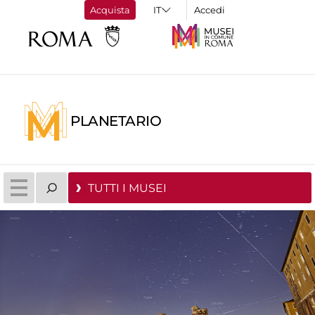
Acquista
Accedi
PLANETARIO
TUTTI I MUSEI