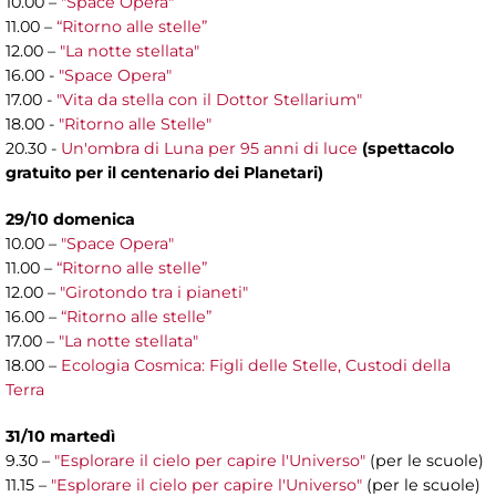
10.00 –
"Space Opera"
11.00 –
“Ritorno alle stelle”
12.00 –
"La notte stellata"
16.00 -
"Space Opera"
17.00 -
"Vita da stella con il Dottor Stellarium"
18.00 -
"Ritorno alle Stelle"
20.30 -
Un'ombra di Luna per 95 anni di luce
(spettacolo
gratuito per il centenario dei Planetari)
29/10 domenica
10.00 –
"Space Opera"
11.00 –
“Ritorno alle stelle”
12.00 –
"Girotondo tra i pianeti"
16.00 –
“Ritorno alle stelle”
17.00 –
"La notte stellata"
18.00 –
Ecologia Cosmica: Figli delle Stelle, Custodi della
Terra
31/10 martedì
9.30 –
"Esplorare il cielo per capire l'Universo"
(per le scuole)
11.15 –
"Esplorare il cielo per capire l'Universo"
(per le scuole)