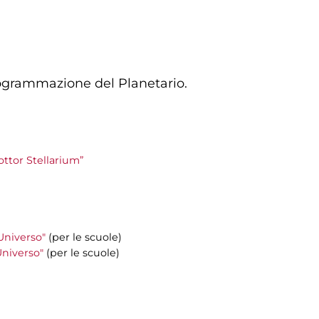
programmazione del Planetario.
Dottor Stellarium”
'Universo"
(per le scuole)
'Universo"
(per le scuole)