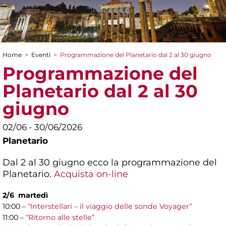
Home
>
Eventi
>
Programmazione del Planetario dal 2 al 30 giugno
Tu sei qui
Programmazione del
Planetario dal 2 al 30
giugno
02/06 - 30/06/2026
Planetario
Dal 2 al 30 giugno ecco la programmazione del
Planetario.
Acquista on-line
2/6 martedì
10:00 –
“Interstellari – il viaggio delle sonde Voyager”
11:00 –
“Ritorno alle stelle”