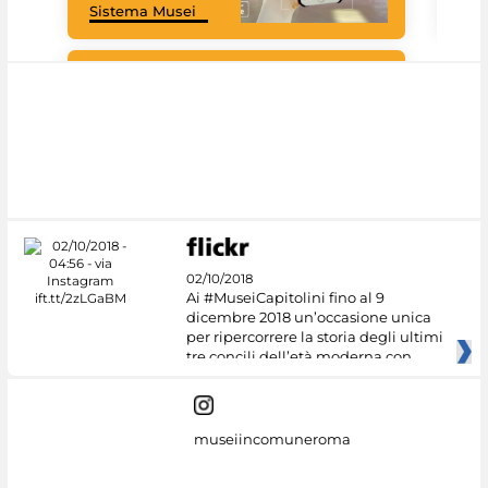
Sistema Musei
tec
#DiscoverMiC
02/10/2018
Ai #MuseiCapitolini fino al 9
dicembre 2018 un’occasione unica
per ripercorrere la storia degli ultimi
tre concili dell’età moderna con
museiincomuneroma