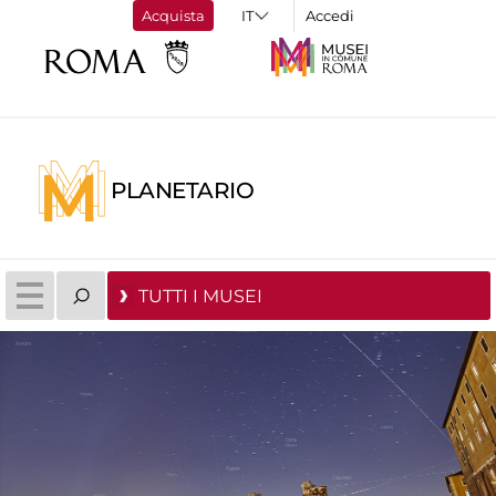
Acquista
Accedi
PLANETARIO
TUTTI I MUSEI