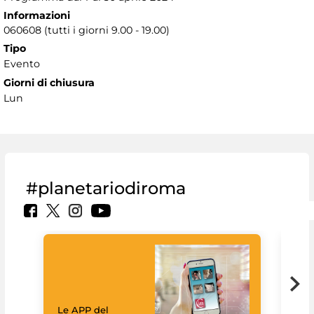
Informazioni
060608 (tutti i giorni 9.00 - 19.00)
Tipo
Evento
Giorni di chiusura
Lun
#planetariodiroma
Goo
Cult
mus
rac
Le APP del
graz