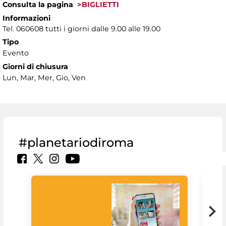
Consulta la pagina
>BIGLIETTI
Informazioni
Tel. 060608 tutti i giorni dalle 9.00 alle 19.00
Tipo
Evento
Giorni di chiusura
Lun, Mar, Mer, Gio, Ven
#planetariodiroma
Goo
Cult
mus
rac