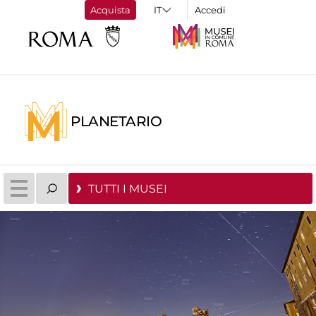
Acquista
Accedi
PLANETARIO
TUTTI I MUSEI