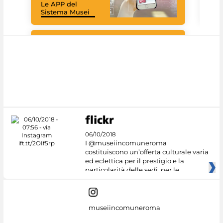
Le APP del
graz
Sistema Musei
tec
#DiscoverMiC
06/10/2018
I @museiincomuneroma
costituiscono un’offerta culturale varia
ed eclettica per il prestigio e la
particolarità delle sedi, per le
museiincomuneroma