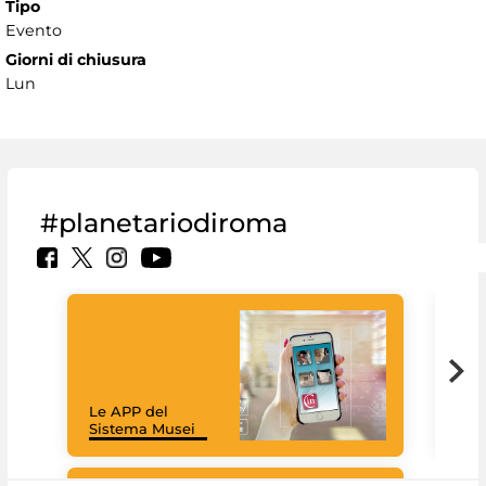
Tipo
Evento
Giorni di chiusura
Lun
#planetariodiroma
Goo
Cult
mus
rac
Le APP del
graz
Sistema Musei
tec