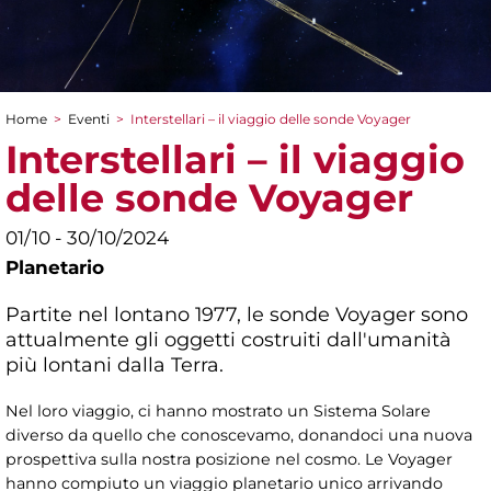
Home
>
Eventi
>
Interstellari – il viaggio delle sonde Voyager
Tu sei qui
Interstellari – il viaggio
delle sonde Voyager
01/10 - 30/10/2024
Planetario
Partite nel lontano 1977, le sonde Voyager sono
attualmente gli oggetti costruiti dall'umanità
più lontani dalla Terra.
Nel loro viaggio, ci hanno mostrato un Sistema Solare
diverso da quello che conoscevamo, donandoci una nuova
prospettiva sulla nostra posizione nel cosmo. Le Voyager
hanno compiuto un viaggio planetario unico arrivando