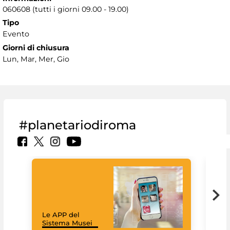
060608 (tutti i giorni 09.00 - 19.00)
Tipo
Evento
Giorni di chiusura
Lun, Mar, Mer, Gio
#planetariodiroma
Goo
Cult
mus
rac
Le APP del
graz
Sistema Musei
tec