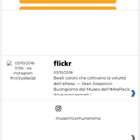
#DiscoverMiC
03/10/2018
Beati coloro che coltivano la voluttà
dell'attesa. — Jean Josipovici
Buongiorno dal Museo dell'#AraPacis
dove sono esposti i
museiincomuneroma