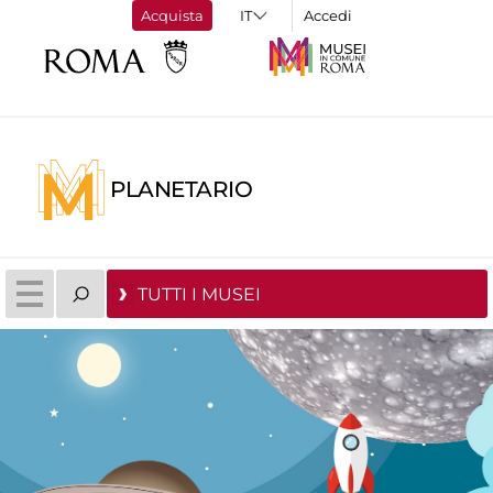
Acquista
Accedi
PLANETARIO
TUTTI I MUSEI