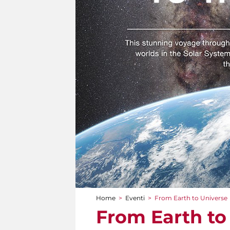
Home
>
Eventi
>
From Earth to Universe
Tu sei qui
From Earth to