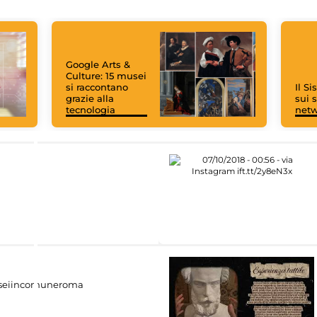
Google Arts &
Culture: 15 musei
si raccontano
Il S
grazie alla
sui s
tecnologia
net
eiincomuneroma