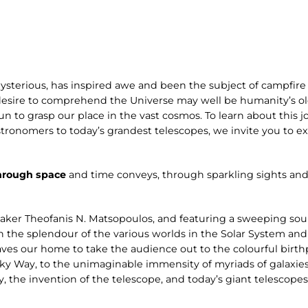
ysterious, has inspired awe and been the subject of campfire 
desire to comprehend the Universe may well be humanity’s old
n to grasp our place in the vast cosmos. To learn about this jo
stronomers to today’s grandest telescopes, we invite you to 
hrough space
and time conveys, through sparkling sights and
aker Theofanis N. Matsopoulos, and featuring a sweeping s
n the splendour of the various worlds in the Solar System and
ves our home to take the audience out to the colourful birthp
ilky Way, to the unimaginable immensity of myriads of galaxies
y, the invention of the telescope, and today’s giant telescope