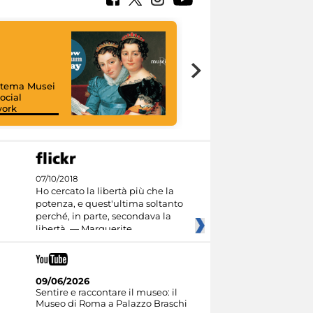
istema Musei
ocial
work
I like MiC
07/10/2018
Ho cercato la libertà più che la
potenza, e quest'ultima soltanto
perché, in parte, secondava la
libertà. — Marguerite
09/06/2026
Sentire e raccontare il museo: il
Museo di Roma a Palazzo Braschi