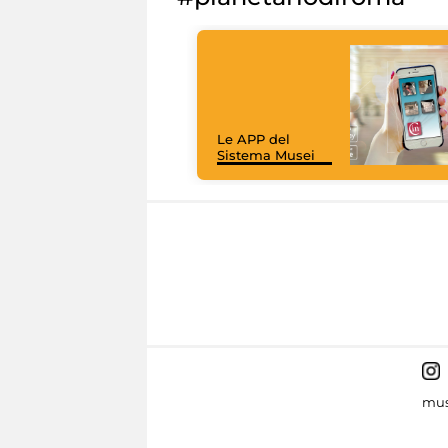
Le APP del
Sistema Musei
mus