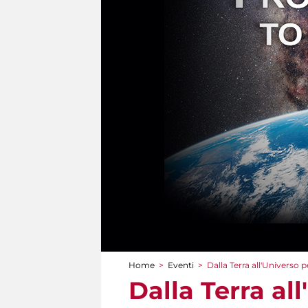
Home
>
Eventi
>
Dalla Terra all'Universo p
Tu sei qui
Dalla Terra al