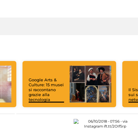
Google Arts &
Culture: 15 musei
si raccontano
Il S
grazie alla
sui s
tecnologia
net