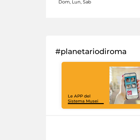
Dom, Lun, Sab
#planetariodiroma
Le APP del
Sistema Musei