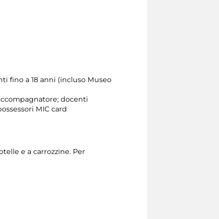
nti fino a 18 anni (incluso Museo
e accompagnatore; docenti
possessori MIC card
otelle e a carrozzine. Per