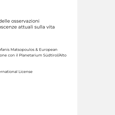
delle osservazioni
oscenze attuali sulla vita
heofanis Matsopoulos & European
ne con il Planetarium Südtirol/Alto
ernational License