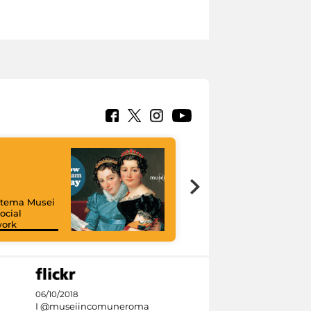
istema Musei
ocial
work
I like MiC
06/10/2018
I @museiincomuneroma