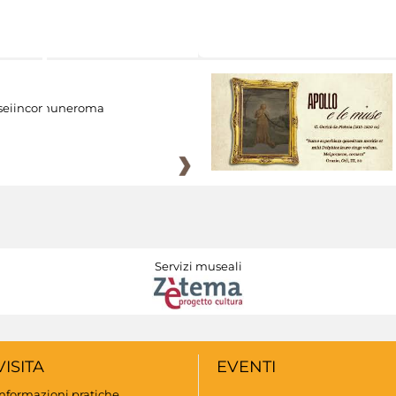
eiincomuneroma
Servizi museali
VISITA
EVENTI
Informazioni pratiche