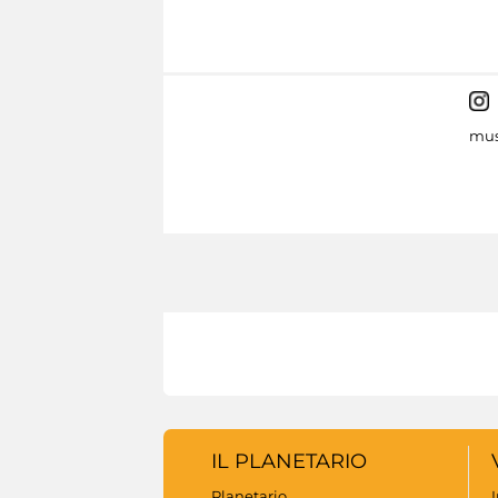
mus
IL PLANETARIO
Planetario