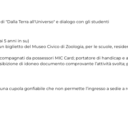
 di "Dalla Terra all'Universo" e dialogo con gli studenti
i 5 anni in su)
un biglietto del Museo Civico di Zoologia, per le scuole, reside
 accompagnati da possessori MIC Card; portatore di handicap 
esibizione di idoneo documento comprovante l’attività svolta; 
 di una cupola gonfiabile che non permette l’ingresso a sedie a r