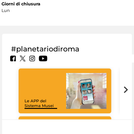
Giorni di chiusura
Lun
#planetariodiroma
Goo
Cult
mus
rac
Le APP del
graz
Sistema Musei
tec