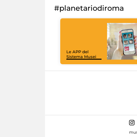
#planetariodiroma
Le APP del
Sistema Musei
mus