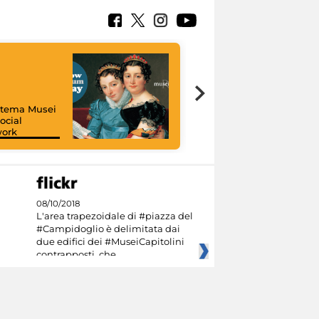
istema Musei
ocial
work
I like MiC
08/10/2018
L'area trapezoidale di #piazza del
#Campidoglio è delimitata dai
due edifici dei #MuseiCapitolini
contrapposti, che