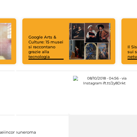
Google Arts &
Culture: 15 musei
si raccontano
Il S
grazie alla
sui s
tecnologia
net
eiincomuneroma