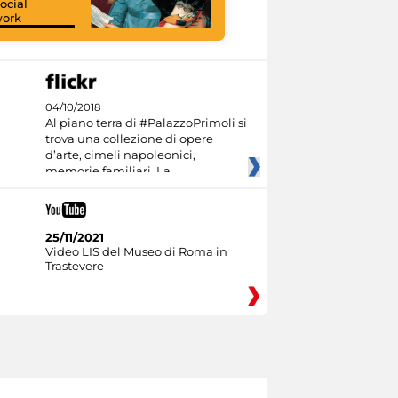
ocial
work
I like MiC
04/10/2018
Al piano terra di #PalazzoPrimoli si
trova una collezione di opere
d’arte, cimeli napoleonici,
memorie familiari. La
25/11/2021
Video LIS del Museo di Roma in
Trastevere