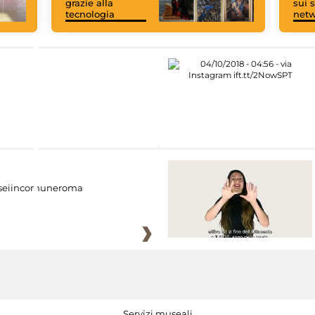
grazie alla
sui s
tecnologia
net
eiincomuneroma
Servizi museali