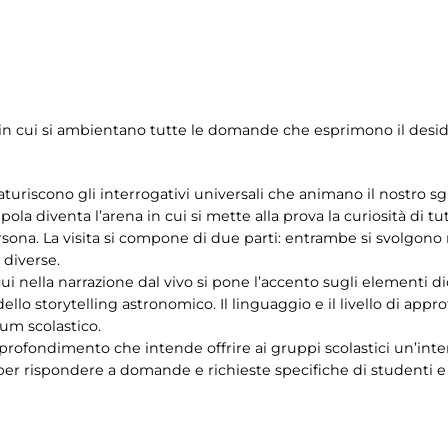
e – in cui si ambientano tutte le domande che esprimono il des
aturiscono gli interrogativi universali che animano il nostro sgu
la diventa l’arena in cui si mette alla prova la curiosità di tutt
ersona. La visita si compone di due parti: entrambe si svolgon
diverse.
i nella narrazione dal vivo si pone l’accento sugli elementi di
ello storytelling astronomico. Il linguaggio e il livello di app
lum scolastico.
profondimento che intende offrire ai gruppi scolastici un’inter
er rispondere a domande e richieste specifiche di studenti e i