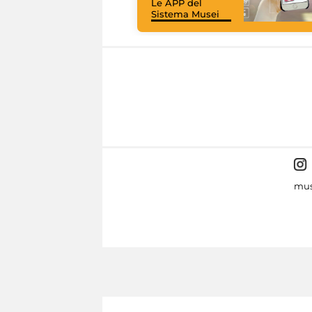
Le APP del
Sistema Musei
mus