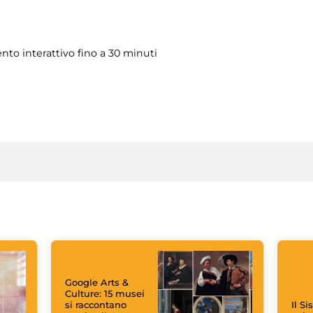
to interattivo fino a 30 minuti
Google Arts &
Culture: 15 musei
si raccontano
Il S