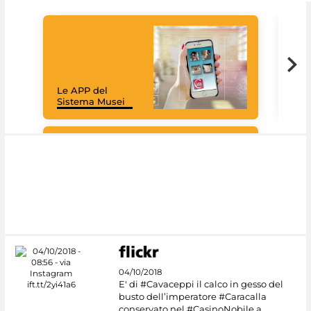
Goo
Cult
mus
rac
Le APP del
graz
Sistema Musei
tec
#DiscoverMiC
04/10/2018
E' di #Cavaceppi il calco in gesso del
busto dell’imperatore #Caracalla
conservato nel #CasinoNobile a