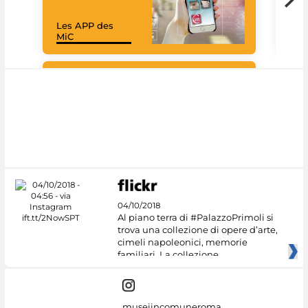
Les APP des
Goo
MiC
Cul
#DiscoverMiC
04/10/2018
Al piano terra di #PalazzoPrimoli si
trova una collezione di opere d’arte,
cimeli napoleonici, memorie
familiari. La collezione
museiincomuneroma