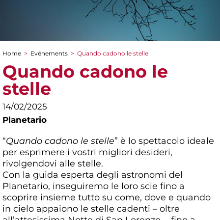
Home
>
Evénements
>
Quando cadono le stelle
You are here
Quando cadono le
stelle
14/02/2025
Planetario
“
Quando cadono le stelle
” è lo spettacolo ideale
per esprimere i vostri migliori desideri,
rivolgendovi alle stelle.
Con la guida esperta degli astronomi del
Planetario, inseguiremo le loro scie fino a
scoprire insieme tutto su come, dove e quando
in cielo appaiono le stelle cadenti – oltre
all’attesissima Notte di San Lorenzo -, fino a