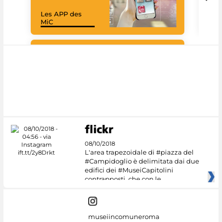
Les APP des
Goo
MiC
Cul
#DiscoverMiC
08/10/2018
L'area trapezoidale di #piazza del
#Campidoglio è delimitata dai due
edifici dei #MuseiCapitolini
contrapposti, che con le
museiincomuneroma