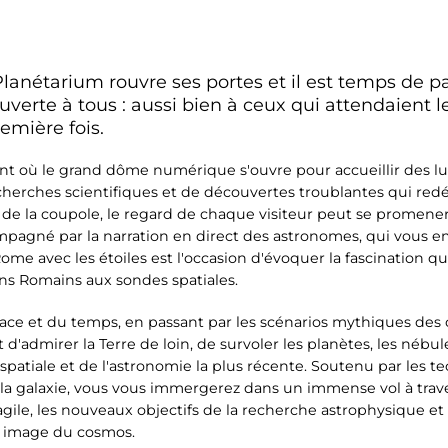
anétarium rouvre ses portes et il est temps de par
 ouverte à tous : aussi bien à ceux qui attendaient
remière fois.
où le grand dôme numérique s'ouvre pour accueillir des lum
recherches scientifiques et de découvertes troublantes qui redé
 de la coupole, le regard de chaque visiteur peut se promene
ompagné par la narration en direct des astronomes, qui vous
ome avec les étoiles est l'occasion d'évoquer la fascination qu
ciens Romains aux sondes spatiales.
pace et du temps, en passant par les scénarios mythiques des 
admirer la Terre de loin, de survoler les planètes, les nébuleu
 spatiale et de l'astronomie la plus récente. Soutenu par les te
e la galaxie, vous vous immergerez dans un immense vol à trav
agile, les nouveaux objectifs de la recherche astrophysique et 
e image du cosmos.