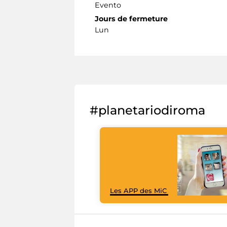
Evento
Jours de fermeture
Lun
#planetariodiroma
Les APP des MiC