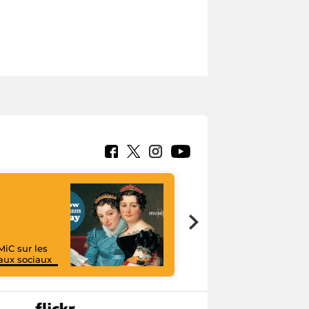
MiC sur les
aux sociaux
I like MiC