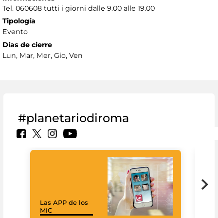
Tel. 060608 tutti i giorni dalle 9.00 alle 19.00
Tipología
Evento
Días de cierre
Lun, Mar, Mer, Gio, Ven
#planetariodiroma
Las APP de los
Goo
MiC
Cul