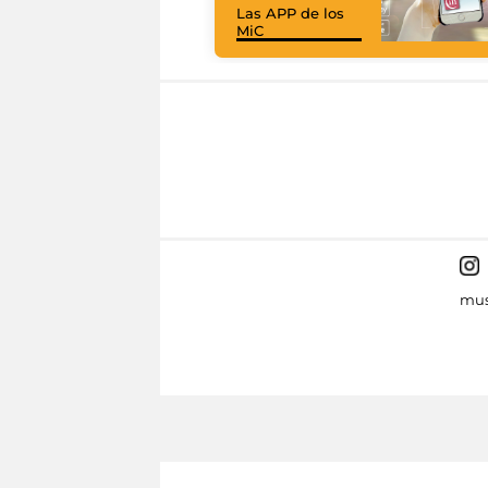
Las APP de los
MiC
mus