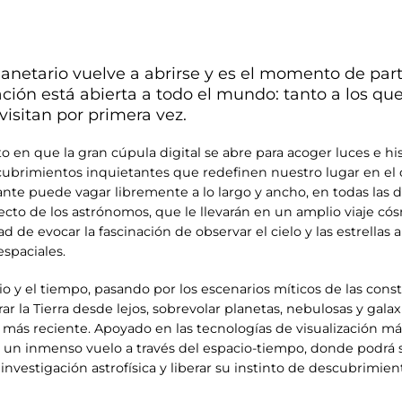
lanetario vuelve a abrirse y es el momento de part
itación está abierta a todo el mundo: tanto a los q
visitan por primera vez.
n que la gran cúpula digital se abre para acoger luces e hist
scubrimientos inquietantes que redefinen nuestro lugar en el 
tante puede vagar libremente a lo largo y ancho, en todas las 
cto de los astrónomos, que le llevarán en un amplio viaje có
d de evocar la fascinación de observar el cielo y las estrellas a 
spaciales.
cio y el tiempo, pasando por los escenarios míticos de las con
 la Tierra desde lejos, sobrevolar planetas, nebulosas y galaxia
a más reciente. Apoyado en las tecnologías de visualización má
 un inmenso vuelo a través del espacio-tiempo, donde podrá se
a investigación astrofísica y liberar su instinto de descubrim