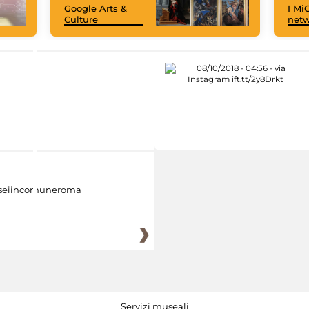
Google Arts &
I MiC
Culture
net
eiincomuneroma
Servizi museali