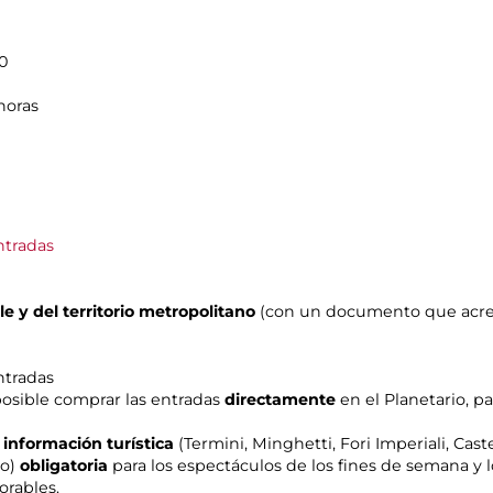
00
 horas
ntradas
 y del territorio metropolitano
(con un documento que acredi
ntradas
 posible comprar las entradas
directamente
en el Planetario, p
 información turística
(Termini, Minghetti, Fori Imperiali, Cas
no)
obligatoria
para los espectáculos de los fines de semana y l
orables.