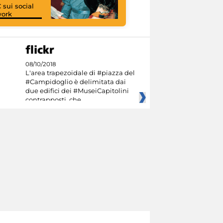
 sui social
work
I like MiC
08/10/2018
L'area trapezoidale di #piazza del
#Campidoglio è delimitata dai
due edifici dei #MuseiCapitolini
contrapposti, che