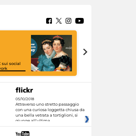
 sui social
work
I like MiC
05/10/2018
Attraverso uno stretto passaggio
con una curiosa loggetta chiusa da
una bella vetrata a tortiglioni, si
giunge all'ultima