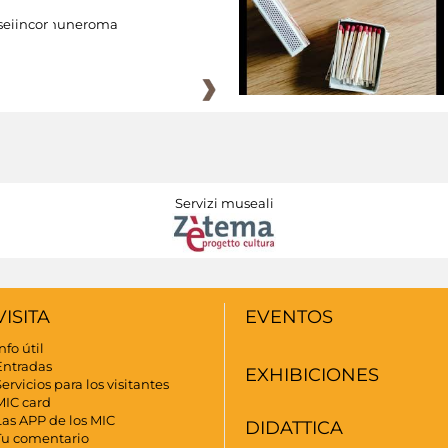
eiincomuneroma
Servizi museali
VISITA
EVENTOS
nfo útil
Entradas
EXHIBICIONES
ervicios para los visitantes
MIC card
Las APP de los MIC
DIDATTICA
Tu comentario