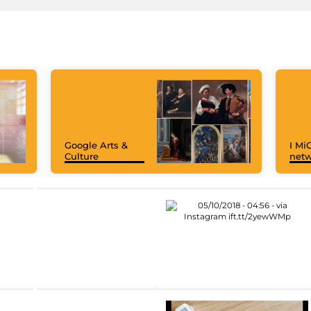
Google Arts &
I MiC
Culture
net