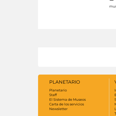
mus
PLANETARIO
Planetario
I
Staff
El Sistema de Museos
S
Carta de los servicios
Newsletter