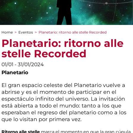
Home
>
Eventos
>
Planetario: ritorno alle stelle Recorded
You are here
Planetario: ritorno alle
stelle Recorded
01/01 - 31/01/2024
Planetario
El gran espacio celeste del Planetario vuelve a
abrirse y es el momento de participar en el
espectáculo infinito del universo. La invitación
está abierta a todo el mundo: tanto a los que
esperaban el regreso del planetario como a los
que lo visitan por primera vez.
Ritorno alle stelle
marca el momento en que la gran cúpula