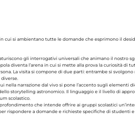
e – in cui si ambientano tutte le domande che esprimono il des
aturiscono gli interrogativi universali che animano il nostro sgu
la diventa l’arena in cui si mette alla prova la curiosità di tutt
ersona. La visita si compone di due parti: entrambe si svolgon
diverse.
i nella narrazione dal vivo si pone l’accento sugli elementi di
ello storytelling astronomico. Il linguaggio e il livello di app
lum scolastico.
profondimento che intende offrire ai gruppi scolastici un’inter
er rispondere a domande e richieste specifiche di studenti e i