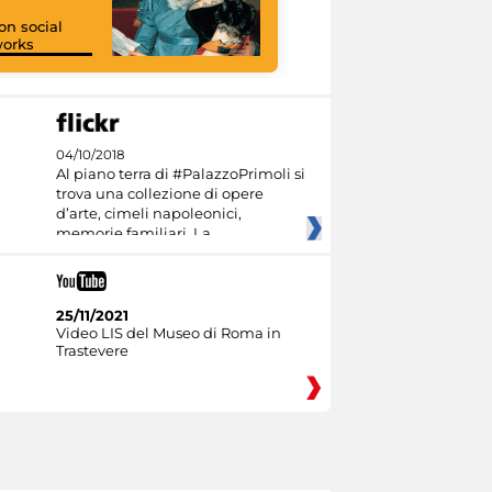
on social
orks
I like MiC
04/10/2018
Al piano terra di #PalazzoPrimoli si
trova una collezione di opere
d’arte, cimeli napoleonici,
memorie familiari. La
25/11/2021
Video LIS del Museo di Roma in
Trastevere