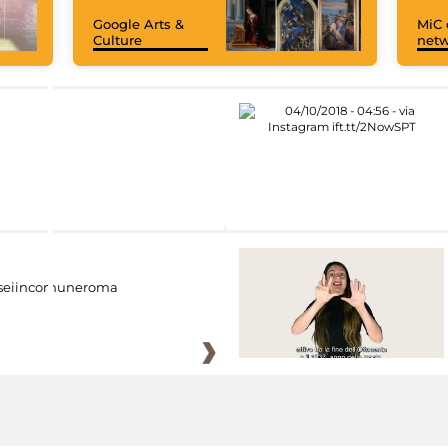
Google Arts &
MiC 
Culture
netw
eiincomuneroma