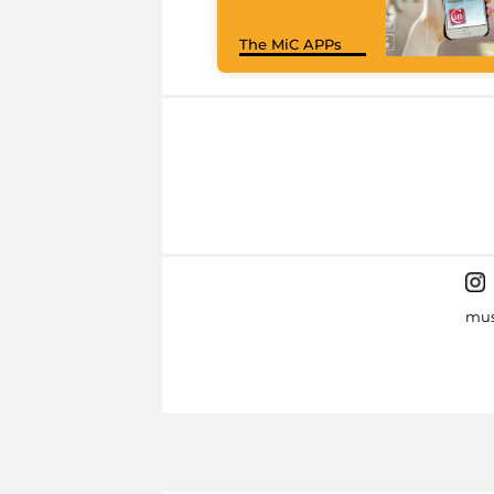
The MiC APPs
mus