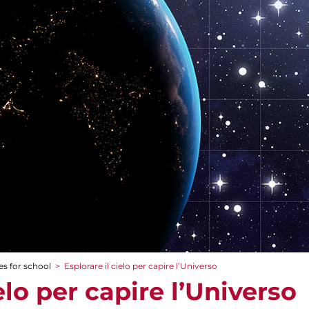
es for school
>
Esplorare il cielo per capire l’Universo
elo per capire l’Universo