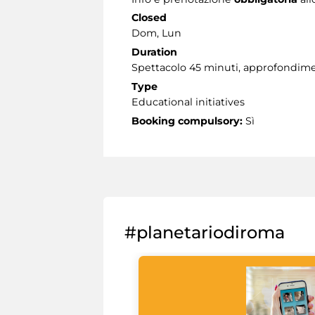
Closed
Dom, Lun
Duration
Spettacolo 45 minuti, approfondimen
Type
Educational initiatives
Booking compulsory:
Sì
#planetariodiroma