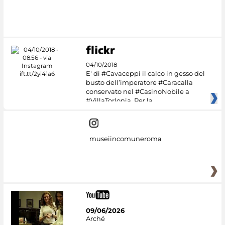
#DiscoverMiC
04/10/2018
E' di #Cavaceppi il calco in gesso del
busto dell’imperatore #Caracalla
conservato nel #CasinoNobile a
#VillaTorlonia. Per la
museiincomuneroma
09/06/2026
Arché