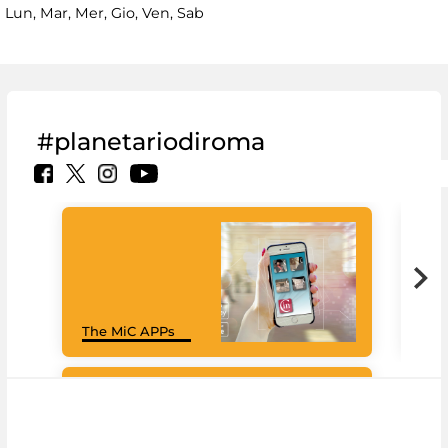
Lun, Mar, Mer, Gio, Ven, Sab
#planetariodiroma
Goo
The MiC APPs
Cul