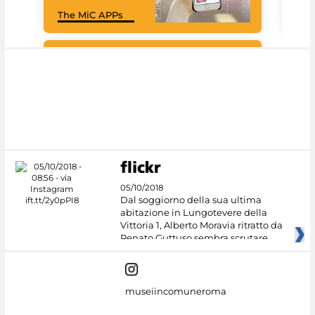
Goo
The MiC APPs
Cul
#DiscoverMiC
05/10/2018
Dal soggiorno della sua ultima
abitazione in Lungotevere della
Vittoria 1, Alberto Moravia ritratto da
Renato Guttuso sembra scrutare
museiincomuneroma