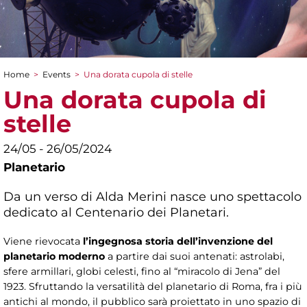
Home
>
Events
>
Una dorata cupola di stelle
You are here
Una dorata cupola di
stelle
24/05 - 26/05/2024
Planetario
Da un verso di Alda Merini nasce uno spettacolo
dedicato al Centenario dei Planetari.
Viene rievocata
l’ingegnosa storia dell’invenzione del
planetario moderno
a partire dai suoi antenati: astrolabi,
sfere armillari, globi celesti, fino al “miracolo di Jena” del
1923. Sfruttando la versatilità del planetario di Roma, fra i più
antichi al mondo, il pubblico sarà proiettato in uno spazio di