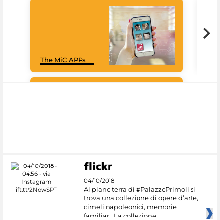
Goo
The MiC APPs
Cul
#DiscoverMiC
04/10/2018
Al piano terra di #PalazzoPrimoli si
trova una collezione di opere d’arte,
cimeli napoleonici, memorie
familiari. La collezione